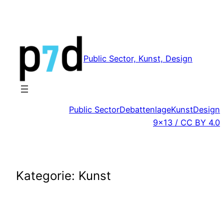
Zum
Inhalt
springen
Public Sector, Kunst, Design
Public Sector
Debattenlage
Kunst
Design
9×13 / CC BY 4.0
Kategorie:
Kunst