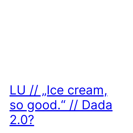
LU // „Ice cream,
so good.“ // Dada
2.0?