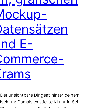
Mockup-
Datensätzen
und E-
Commerce-
Krams
 Der unsichtbare Dirigent hinter deinem
dschirm: Damals existierte KI nur in Sci-