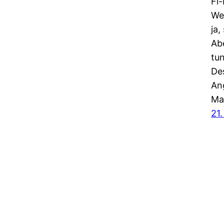
Fi-
We
ja
Ab
tu
De
Ang
Ma
21