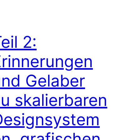
eil 2:
Erinnerungen
und Gelaber
u skalierbaren
Designsystem
n, grafischen