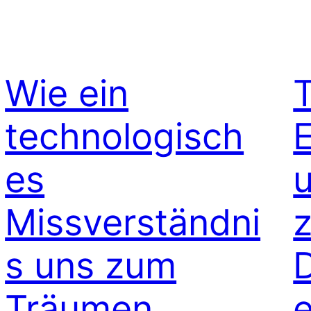
Wie ein
T
technologisch
es
Missverständni
z
s uns zum
Träumen
e