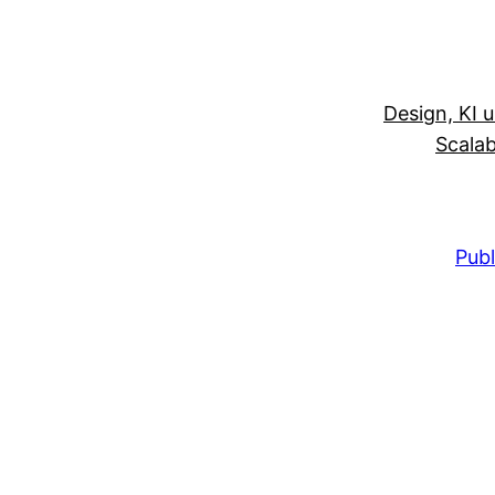
Design, KI 
Scalab
Publ