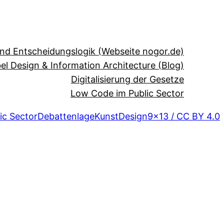
und Entscheidungslogik (Webseite nogor.de)
el Design & Information Architecture (Blog)
Digitalisierung der Gesetze
Low Code im Public Sector
ic Sector
Debattenlage
Kunst
Design
9×13 / CC BY 4.0