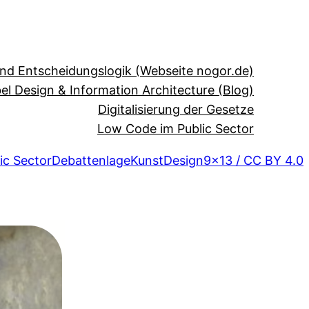
und Entscheidungslogik (Webseite nogor.de)
el Design & Information Architecture (Blog)
Digitalisierung der Gesetze
Low Code im Public Sector
ic Sector
Debattenlage
Kunst
Design
9×13 / CC BY 4.0