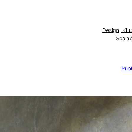
Design, KI 
Scalab
Publ