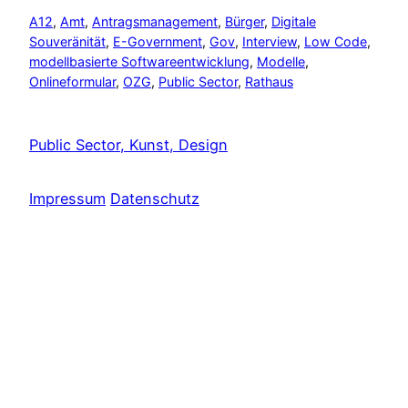
A12
, 
Amt
, 
Antragsmanagement
, 
Bürger
, 
Digitale
Souveränität
, 
E-Government
, 
Gov
, 
Interview
, 
Low Code
, 
modellbasierte Softwareentwicklung
, 
Modelle
, 
Onlineformular
, 
OZG
, 
Public Sector
, 
Rathaus
Public Sector, Kunst, Design
Impressum
Datenschutz