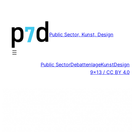
Zum
Inhalt
springen
Public Sector, Kunst, Design
Public Sector
Debattenlage
Kunst
Design
9×13 / CC BY 4.0