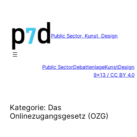
Zum
Inhalt
springen
Public Sector, Kunst, Design
Public Sector
Debattenlage
Kunst
Design
9×13 / CC BY 4.0
Kategorie:
Das
Onlinezugangsgesetz (OZG)