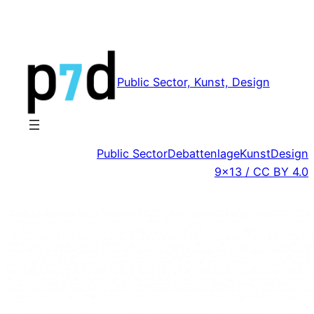
Zum
Inhalt
springen
Public Sector, Kunst, Design
Public Sector
Debattenlage
Kunst
Design
9×13 / CC BY 4.0