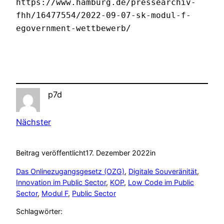
https://www.hamburg.de/pressearchiv-
fhh/16477554/2022-09-07-sk-modul-f-
egovernment-wettbewerb/
p7d
Nächster
Beitrag veröffentlicht
17. Dezember 2022
in
Das Onlinezugangsgesetz (OZG)
, 
Digitale Souveränität
, 
Innovation im Public Sector
, 
KOP
, 
Low Code im Public
Sector
, 
Modul F
, 
Public Sector
Schlagwörter: