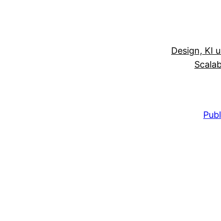
Design, KI 
Scalab
Publ