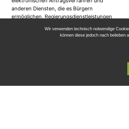
elektronischen Antragsverfahren und
anderen Diensten, die es Bürgern
ermöglichen, Regierungsdienstleistungen
online zu beantragen und zu verwalten.
Wir verwenden technisch notwendige Cookies 
EfA…
können diese jedoch nach belieben a
21. Januar 2023
Public Sector, Kunst, Design