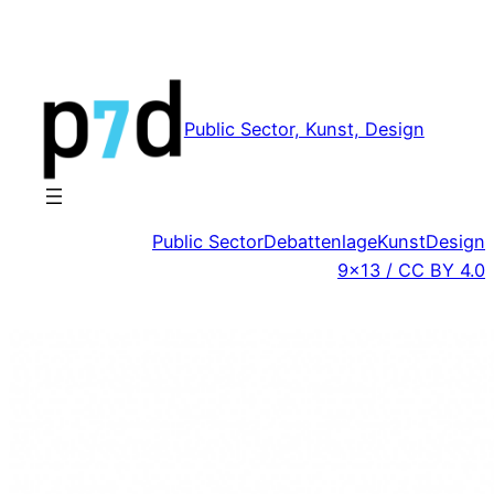
Zum
Inhalt
springen
Public Sector, Kunst, Design
Public Sector
Debattenlage
Kunst
Design
9×13 / CC BY 4.0