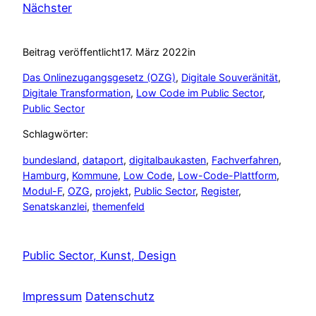
Nächster
Beitrag veröffentlicht
17. März 2022
in
Das Onlinezugangsgesetz (OZG)
, 
Digitale Souveränität
, 
Digitale Transformation
, 
Low Code im Public Sector
, 
Public Sector
Schlagwörter:
bundesland
, 
dataport
, 
digitalbaukasten
, 
Fachverfahren
, 
Hamburg
, 
Kommune
, 
Low Code
, 
Low-Code-Plattform
, 
Modul-F
, 
OZG
, 
projekt
, 
Public Sector
, 
Register
, 
Senatskanzlei
, 
themenfeld
Public Sector, Kunst, Design
Impressum
Datenschutz