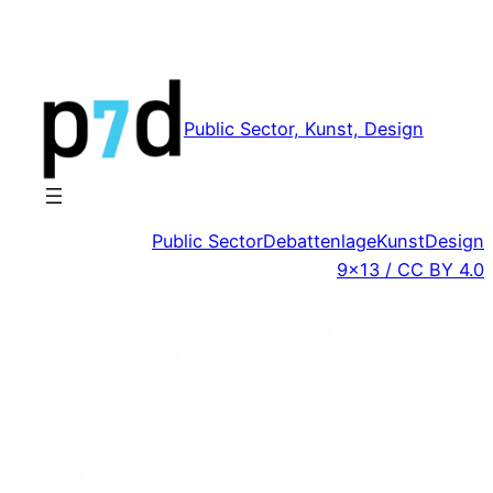
Zum
Inhalt
springen
Public Sector, Kunst, Design
Public Sector
Debattenlage
Kunst
Design
9×13 / CC BY 4.0