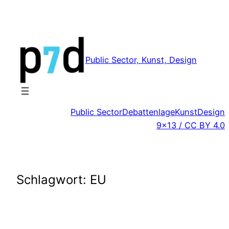
Zum
Inhalt
springen
Public Sector, Kunst, Design
Public Sector
Debattenlage
Kunst
Design
9×13 / CC BY 4.0
Schlagwort:
EU