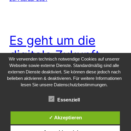
Es geht um die
digitale Zukunft
Wir verwenden technisch notwendige Cookies auf unserer
Europas, um Werte
Webseite sowie externe Dienste. Standardmäßig sind alle
externen Dienste deaktiviert. Sie können diese jedoch nach
belieben aktivieren & deaktivieren. Für weitere Informationen
und um digitale
lesen Sie unsere Datenschutzbestimmungen.
Souveränität.
Essenziell
✓ Akzeptieren
Heute hat die Europäische Kommission eine
Mitteilung mit dem Titel „Gestaltung der digitalen