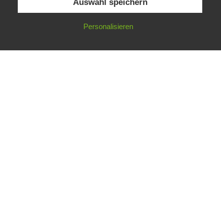
Auswahl speichern
Zukunft Europas“ veröffentlicht, ohne den
Ausdruck „Digitale Souveränität“ zu nennen und
Personalisieren
dennoch schwingt das Thema in vielen Zeilen
mit.
21. Februar 2020
Public Sector, Kunst, Design
Impressum
Datenschutz