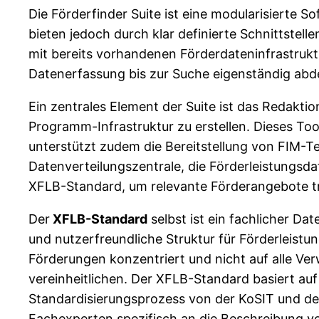
Die Förderfinder Suite ist eine modularisierte So
bieten jedoch durch klar definierte Schnittstelle
mit bereits vorhandenen Förderdateninfrastrukt
Datenerfassung bis zur Suche eigenständig abd
Ein zentrales Element der Suite ist das Redak
Programm-Infrastruktur zu erstellen. Dieses To
unterstützt zudem die Bereitstellung von FIM-T
Datenverteilungszentrale, die Förderleistungs
XFLB-Standard, um relevante Förderangebote tre
Der
XFLB-Standard
selbst ist ein fachlicher Dat
und nutzerfreundliche Struktur für Förderleistu
Förderungen konzentriert und nicht auf alle Ve
vereinheitlichen. Der XFLB-Standard basiert au
Standardisierungsprozess von der KoSIT und der
Fachexperten spezifisch an die Beschreibung v