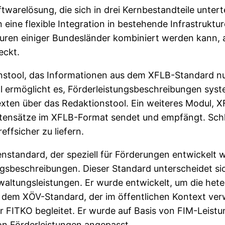
ftwarelösung, die sich in drei Kernbestandteile unterte
n eine flexible Integration in bestehende Infrastruktur
uren einiger Bundesländer kombiniert werden kann, al
eckt.
tionstool, das Informationen aus dem XFLB-Standard
ol ermöglicht es, Förderleistungsbeschreibungen sys
exten über das Redaktionstool. Ein weiteres Modul, X
datensätze im XFLB-Format sendet und empfängt. Schl
ffsicher zu liefern.
enstandard, der speziell für Förderungen entwickelt wu
ngsbeschreibungen. Dieser Standard unterscheidet sic
rwaltungsleistungen. Er wurde entwickelt, um die het
f dem XÖV-Standard, der im öffentlichen Kontext ver
 FITKO begleitet. Er wurde auf Basis von FIM-Leistun
on Förderleistungen angepasst.