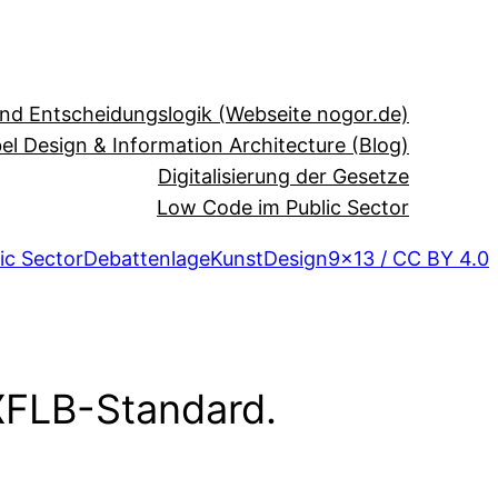
und Entscheidungslogik (Webseite nogor.de)
el Design & Information Architecture (Blog)
Digitalisierung der Gesetze
Low Code im Public Sector
ic Sector
Debattenlage
Kunst
Design
9×13 / CC BY 4.0
 XFLB-Standard.