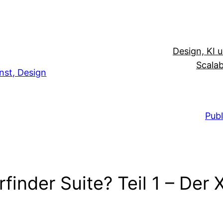
Design, KI 
Scalab
unst, Design
Publ
rfinder Suite? Teil 1 – Der