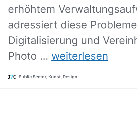
erhöhtem Verwaltungsaufw
adressiert diese Problem
Digitalisierung und Verei
Jetzt
Photo …
weiterlesen
im
Fit-
Store!
Public Sector, Kunst, Design
Die
Förderfinder
Suite