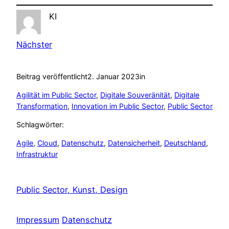
KI
Nächster
Beitrag veröffentlicht
2. Januar 2023
in
Agilität im Public Sector
, 
Digitale Souveränität
, 
Digitale
Transformation
, 
Innovation im Public Sector
, 
Public Sector
Schlagwörter:
Agile
, 
Cloud
, 
Datenschutz
, 
Datensicherheit
, 
Deutschland
, 
Infrastruktur
Public Sector, Kunst, Design
Impressum
Datenschutz