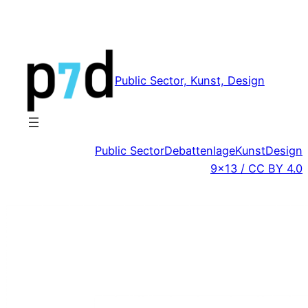
Zum
Inhalt
springen
Public Sector, Kunst, Design
Public Sector
Debattenlage
Kunst
Design
9×13 / CC BY 4.0