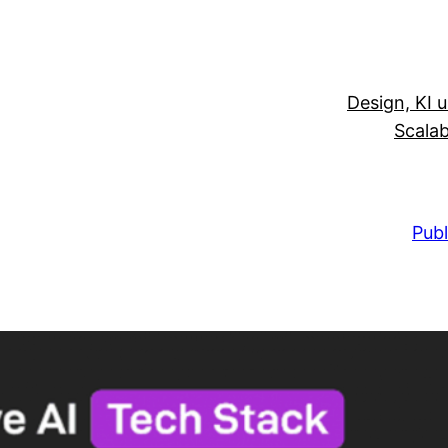
Design, KI 
Scalab
Publ