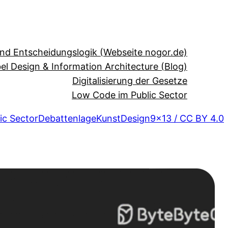
und Entscheidungslogik (Webseite nogor.de)
el Design & Information Architecture (Blog)
Digitalisierung der Gesetze
Low Code im Public Sector
ic Sector
Debattenlage
Kunst
Design
9×13 / CC BY 4.0