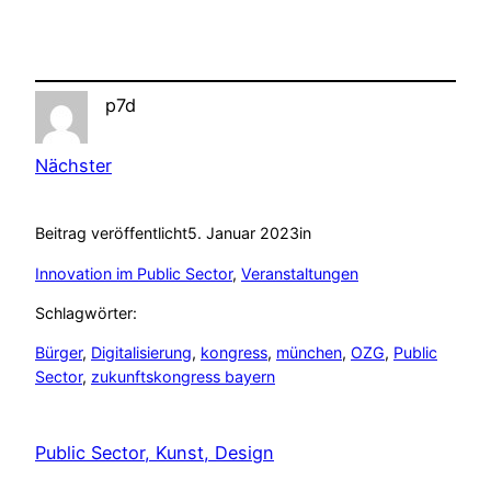
p7d
Nächster
Beitrag veröffentlicht
5. Januar 2023
in
Innovation im Public Sector
, 
Veranstaltungen
Schlagwörter:
Bürger
, 
Digitalisierung
, 
kongress
, 
münchen
, 
OZG
, 
Public
Sector
, 
zukunftskongress bayern
Public Sector, Kunst, Design