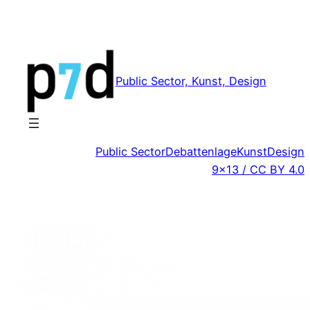
Zum
Inhalt
springen
Public Sector, Kunst, Design
Public Sector
Debattenlage
Kunst
Design
9×13 / CC BY 4.0