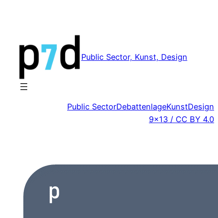
Zum
Inhalt
springen
Public Sector, Kunst, Design
Public Sector
Debattenlage
Kunst
Design
9×13 / CC BY 4.0