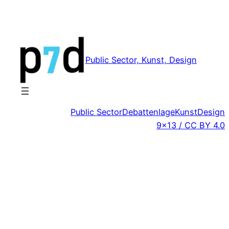
Zum
Inhalt
springen
Public Sector, Kunst, Design
Public Sector
Debattenlage
Kunst
Design
9×13 / CC BY 4.0