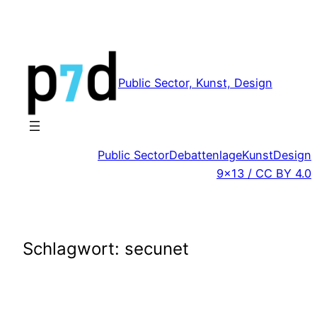
Zum
Inhalt
springen
Public Sector, Kunst, Design
Public Sector
Debattenlage
Kunst
Design
9×13 / CC BY 4.0
Schlagwort:
secunet