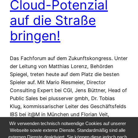
Cloud-Potenzial
auf die Straße
bringen!
Das Fachforum auf dem Zukunftskongress. Unter
der Leitung von Matthias Lorenz, Behörden
Spiegel, treten heute auf dem Platz die besten
Spieler auf. Mit Mario Riesmeier, Director
Consulting Expert bei CGI, Jens Büttner, Head of
Public Sales bei plusserver gmbh, Dr. Tobias
Klug, kommissarischer Leiter des Geschäftsfelds
IBS bei it@M in München und Florian Veit,
Director…
Wir verwenden technisch notwendige Cookies auf unserer
24. Januar 2023
Webseite sowie externe Dienste. Standardmäßig sind alle
externen Dienste deaktiviert. Sie können diese jedoch nach