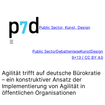
Zum
Inhalt
springen
Public Sector, Kunst, Design
Public Sector
Debattenlage
Kunst
Design
9×13 / CC BY 4.0
Agilität trifft auf deutsche Bürokratie
– ein konstruktiver Ansatz der
Implementierung von Agilität in
öffentlichen Organisationen