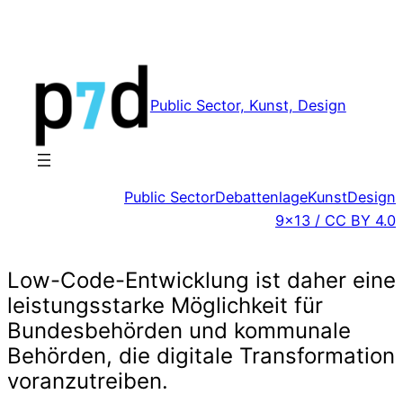
Zum
Inhalt
springen
Public Sector, Kunst, Design
Public Sector
Debattenlage
Kunst
Design
9×13 / CC BY 4.0
Low-Code-Entwicklung ist daher eine
leistungsstarke Möglichkeit für
Bundesbehörden und kommunale
Behörden, die digitale Transformation
voranzutreiben.