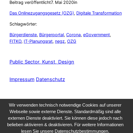
Beitrag veröffentlicht
7. Mai 2020
in
Das Onlinezugangsgesetz (OZG)
, 
Digitale Transformation
Schlagwörter:
Bürgerdienste
, 
Bürgerportal
, 
Corona
, 
eGovernment
, 
FITKO
, 
IT-Planungsrat
, 
negz
, 
OZG
Public Sector, Kunst, Design
Impressum
Datenschutz
Wir verwenden technisch notwendige Cookies auf unserer
Webseite sowie externe Dienste. Standardmäßig sind alle
externen Dienste deaktiviert. Sie können diese jedoch nach
belieben aktivieren & deaktivieren. Für weitere Informationen
lesen Sie unsere Datenschutzbestimmungen.