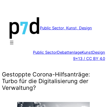
Zum
Inhalt
springen
Public Sector, Kunst, Design
Public Sector
Debattenlage
Kunst
Design
9×13 / CC BY 4.0
Gestoppte Corona-Hilfsanträge:
Turbo für die Digitalisierung der
Verwaltung?