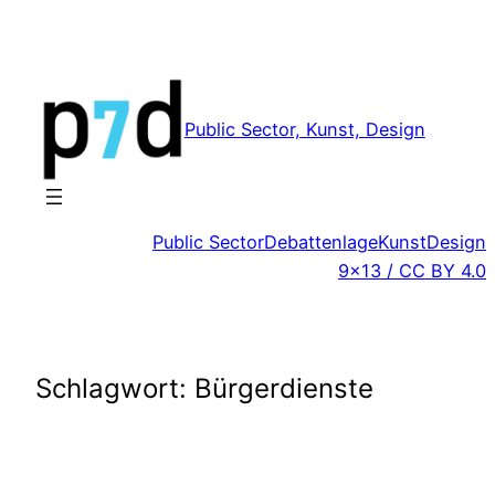
Zum
Inhalt
springen
Public Sector, Kunst, Design
Public Sector
Debattenlage
Kunst
Design
9×13 / CC BY 4.0
Schlagwort:
Bürgerdienste