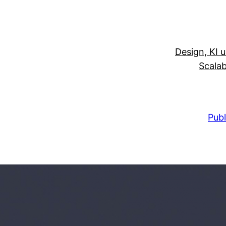
Design, KI 
Scalab
Publ