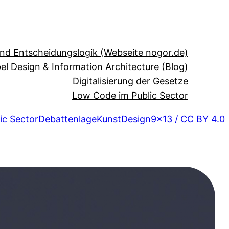
und Entscheidungslogik (Webseite nogor.de)
el Design & Information Architecture (Blog)
Digitalisierung der Gesetze
Low Code im Public Sector
ic Sector
Debattenlage
Kunst
Design
9×13 / CC BY 4.0