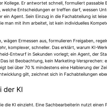
er Kollege. Er antwortet schnell, formuliert passabl
 welche Entscheidungen er treffen darf, wessen Unte
er ein Agent. Sein Einzug in die Fachabteilung ist lei
ie man mit ihm arbeitet, ist kein individuelles Komp
n, wägen Ermessen aus, formulieren Freigaben, rege
 mehr, komplexer, schneller. Das erklärt, warum KI-
eid-Entwurf in Sekunden vorlegt; ein Agent, der Sta
r. Das ist Beobachtung, kein Marketing-Versprechen:
igt bei über 70 % mindestens eine Halbierung der Zei
twicklung gilt, zeichnet sich in Fachabteilungen ebe
 der KI
e die KI einzieht. Eine Sachbearbeiterin nutzt einen 