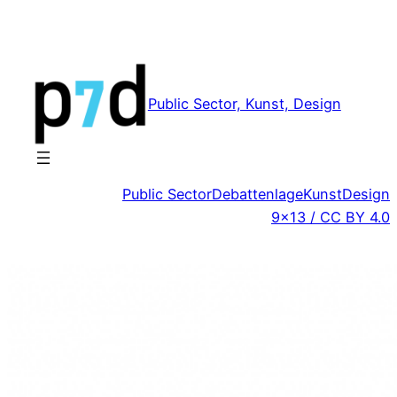
Zum
Inhalt
springen
Public Sector, Kunst, Design
Public Sector
Debattenlage
Kunst
Design
9×13 / CC BY 4.0