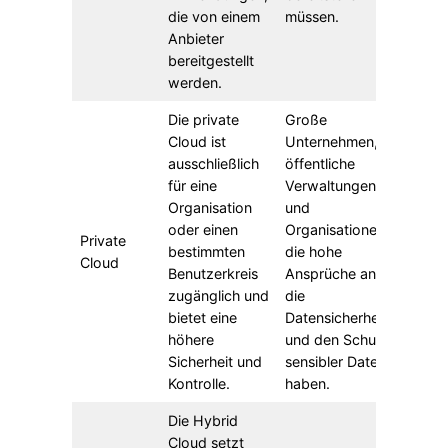
die von einem
müssen.
Anbieter
bereitgestellt
werden.
Die private
Große
Cloud ist
Unternehmen,
ausschließlich
öffentliche
für eine
Verwaltungen
Organisation
und
oder einen
Organisationen,
Private
bestimmten
die hohe
Cloud
Benutzerkreis
Ansprüche an
zugänglich und
die
bietet eine
Datensicherheit
höhere
und den Schutz
Sicherheit und
sensibler Daten
Kontrolle.
haben.
Die Hybrid
Cloud setzt