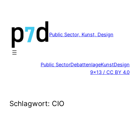
Zum
Inhalt
springen
Public Sector, Kunst, Design
Public Sector
Debattenlage
Kunst
Design
9×13 / CC BY 4.0
Schlagwort:
CIO