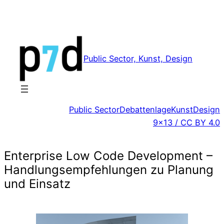
Zum
Inhalt
springen
Public Sector, Kunst, Design
Public Sector
Debattenlage
Kunst
Design
9×13 / CC BY 4.0
Enterprise Low Code Development –
Handlungsempfehlungen zu Planung
und Einsatz