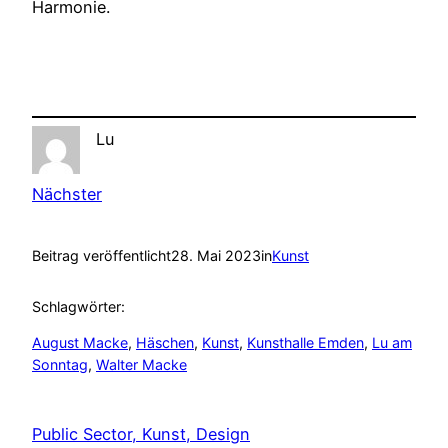
Harmonie.
Lu
Nächster
Beitrag veröffentlicht
28. Mai 2023
in
Kunst
Schlagwörter:
August Macke
, 
Häschen
, 
Kunst
, 
Kunsthalle Emden
, 
Lu am
Sonntag
, 
Walter Macke
Public Sector, Kunst, Design