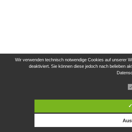
Wir verwenden technisch notwendige Cookies auf unserer We
deaktiviert. Sie können diese jedoch nach belieben ak
Datens
✓
Aus