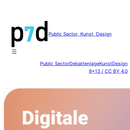
Zum
Inhalt
springen
Public Sector, Kunst, Design
Public Sector
Debattenlage
Kunst
Design
9×13 / CC BY 4.0