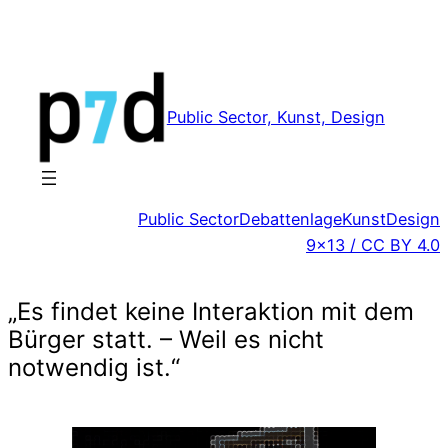
Zum
Inhalt
springen
Public Sector, Kunst, Design
Public Sector
Debattenlage
Kunst
Design
9×13 / CC BY 4.0
„Es findet keine Interaktion mit dem
Bürger statt. – Weil es nicht
notwendig ist.“