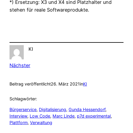
*) Ersetzung: X3 und X4 sind Platzhalter und
stehen für reale Softwareprodukte.
KI
Nächster
Beitrag veröffentlicht
26. März 2021
in
KI
Schlagwörter:
Bürgerservice
, 
Digitalisierung
, 
Gunda Hessendorf
, 
Interview
, 
Low Code
, 
Marc Linde
, 
p7d experimental
, 
Plattform
, 
Verwaltung