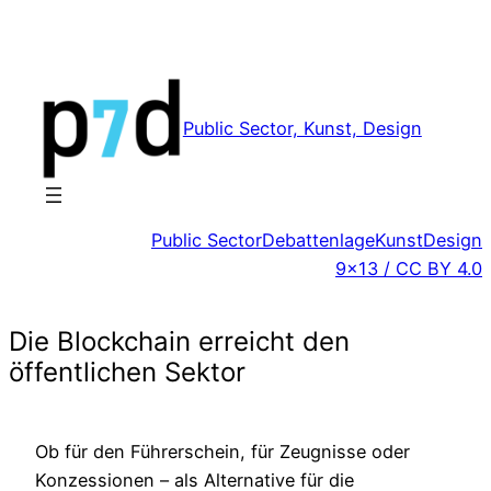
Zum
Inhalt
springen
Public Sector, Kunst, Design
Public Sector
Debattenlage
Kunst
Design
9×13 / CC BY 4.0
Die Blockchain erreicht den
öffentlichen Sektor
Ob für den Führerschein, für Zeugnisse oder
Konzessionen – als Alternative für die