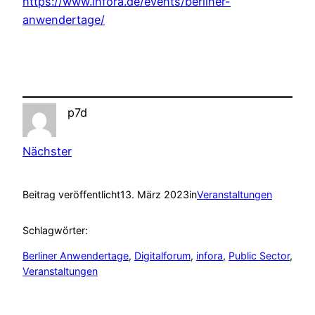
https://www.infora.de/events/berliner-
anwendertage/
p7d
Nächster
Beitrag veröffentlicht
13. März 2023
in
Veranstaltungen
Schlagwörter:
Berliner Anwendertage
, 
Digitalforum
, 
infora
, 
Public Sector
, 
Veranstaltungen