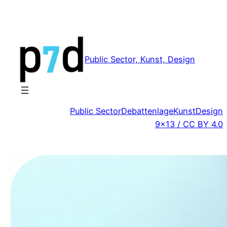
Zum
Inhalt
springen
Public Sector, Kunst, Design
Public Sector
Debattenlage
Kunst
Design
9×13 / CC BY 4.0