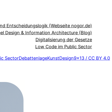
und Entscheidungslogik (Webseite nogor.de)
el Design & Information Architecture (Blog)
Digitalisierung der Gesetze
Low Code im Public Sector
ic Sector
Debattenlage
Kunst
Design
9×13 / CC BY 4.0