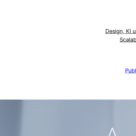
Design, KI 
Scalab
Publ