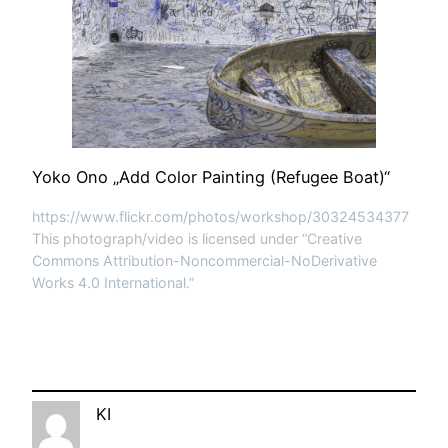
Yoko Ono „Add Color Painting (Refugee Boat)“
https://www.flickr.com/photos/workshop/30324534377
This photograph/video is licensed under “Creative
Commons Attribution-Noncommercial-NoDerivative
Works 4.0 International.”
KI