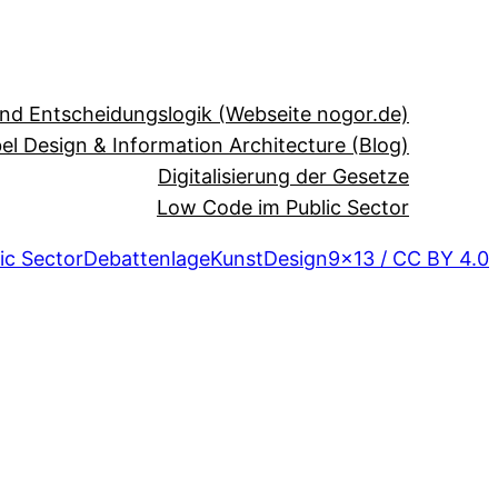
und Entscheidungslogik (Webseite nogor.de)
el Design & Information Architecture (Blog)
Digitalisierung der Gesetze
Low Code im Public Sector
ic Sector
Debattenlage
Kunst
Design
9×13 / CC BY 4.0