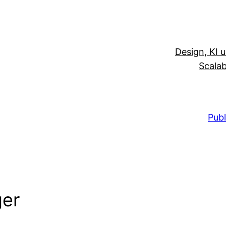
Design, KI 
Scalab
Publ
er