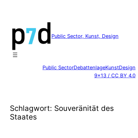
Zum
Inhalt
springen
Public Sector, Kunst, Design
Public Sector
Debattenlage
Kunst
Design
9×13 / CC BY 4.0
Schlagwort:
Souveränität des
Staates