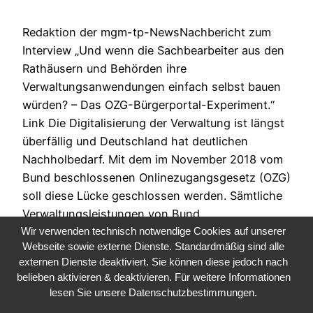
Redaktion der mgm-tp-NewsNachbericht zum
Interview „Und wenn die Sachbearbeiter aus den
Rathäusern und Behörden ihre
Verwaltungsanwendungen einfach selbst bauen
würden? – Das OZG-Bürgerportal-Experiment.“
Link Die Digitalisierung der Verwaltung ist längst
überfällig und Deutschland hat deutlichen
Nachholbedarf. Mit dem im November 2018 vom
Bund beschlossenen Onlinezugangsgesetz (OZG)
soll diese Lücke geschlossen werden. Sämtliche
Verwaltungsleistungen von Bund,…
Wir verwenden technisch notwendige Cookies auf unserer
9. April 2020
Webseite sowie externe Dienste. Standardmäßig sind alle
externen Dienste deaktiviert. Sie können diese jedoch nach
belieben aktivieren & deaktivieren. Für weitere Informationen
lesen Sie unsere Datenschutzbestimmungen.