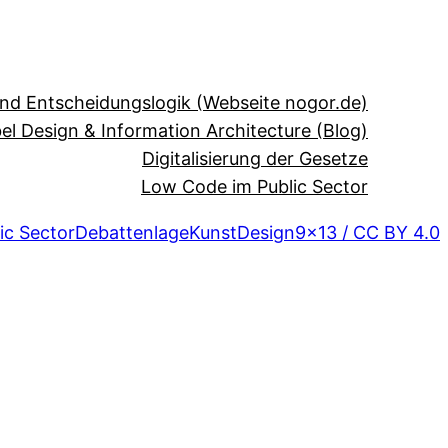
und Entscheidungslogik (Webseite nogor.de)
el Design & Information Architecture (Blog)
Digitalisierung der Gesetze
Low Code im Public Sector
ic Sector
Debattenlage
Kunst
Design
9×13 / CC BY 4.0