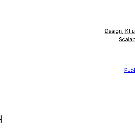
Design, KI 
Scalab
Publ
H