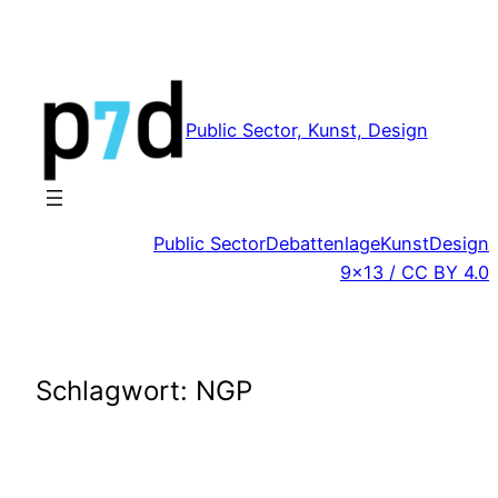
Zum
Inhalt
springen
Public Sector, Kunst, Design
Public Sector
Debattenlage
Kunst
Design
9×13 / CC BY 4.0
Schlagwort:
NGP