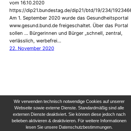
vom 16.10.2020
https://dip21.bundestag.de/dip21/btd/19/234/192346
Am 1. September 2020 wurde das Gesundheitsportal
www.gesund.bund.de freigeschaltet. Über das Portal
sollen … Bürgerinnen und Bürger „schnell, zentral,
verlässlich, werbefrei…
22. November 2020
Wir verwenden technisch notwendige Cookies auf unserer
Public Sector, Kunst, Design
Webseite sowie externe Dienste. Standardmäßig sind alle
externen Dienste deaktiviert. Sie können diese jedoch nach
belieben aktivieren & deaktivieren. Für weitere Informationen
Impressum
Datenschutz
lesen Sie unsere Datenschutzbestimmungen.