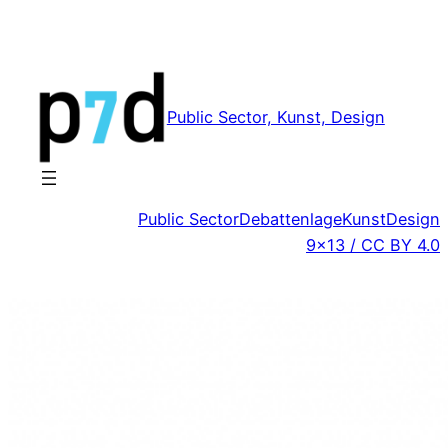
Zum
Inhalt
springen
Public Sector, Kunst, Design
Public Sector
Debattenlage
Kunst
Design
9×13 / CC BY 4.0