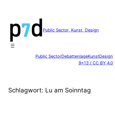
Zum
Inhalt
springen
Public Sector, Kunst, Design
Public Sector
Debattenlage
Kunst
Design
9×13 / CC BY 4.0
Schlagwort:
Lu am Soinntag