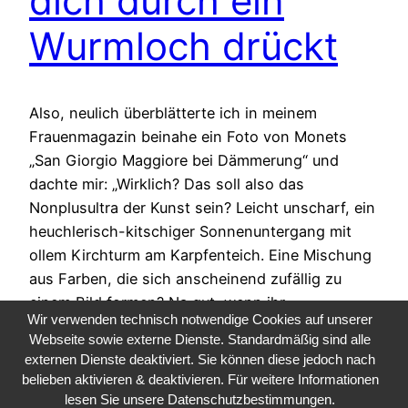
dich durch ein
Wurmloch drückt
Also, neulich überblätterte ich in meinem
Frauenmagazin beinahe ein Foto von Monets
„San Giorgio Maggiore bei Dämmerung“ und
dachte mir: „Wirklich? Das soll also das
Nonplusultra der Kunst sein? Leicht unscharf, ein
heuchlerisch-kitschiger Sonnenuntergang mit
ollem Kirchturm am Karpfenteich. Eine Mischung
aus Farben, die sich anscheinend zufällig zu
einem Bild formen? Na gut, wenn ihr…
Wir verwenden technisch notwendige Cookies auf unserer
30. April 2023
Webseite sowie externe Dienste. Standardmäßig sind alle
externen Dienste deaktiviert. Sie können diese jedoch nach
belieben aktivieren & deaktivieren. Für weitere Informationen
lesen Sie unsere Datenschutzbestimmungen.