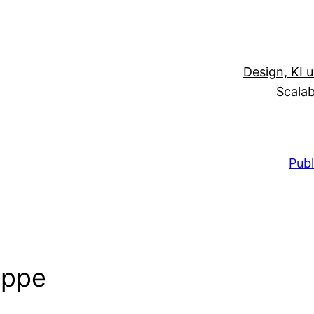
Design, KI 
Scalab
Publ
uppe