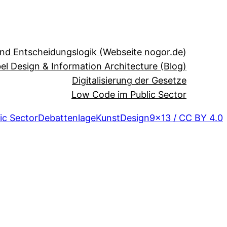
und Entscheidungslogik (Webseite nogor.de)
el Design & Information Architecture (Blog)
Digitalisierung der Gesetze
Low Code im Public Sector
ic Sector
Debattenlage
Kunst
Design
9×13 / CC BY 4.0