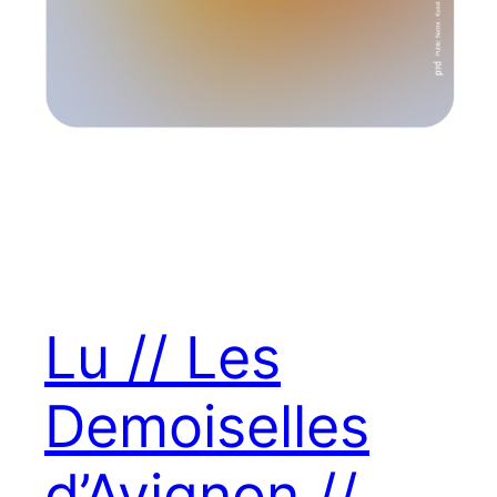
Lu // Les
Demoiselles
d’Avignon //