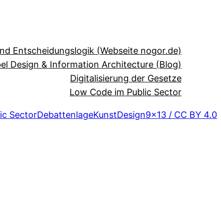
und Entscheidungslogik (Webseite nogor.de)
el Design & Information Architecture (Blog)
Digitalisierung der Gesetze
Low Code im Public Sector
ic Sector
Debattenlage
Kunst
Design
9×13 / CC BY 4.0