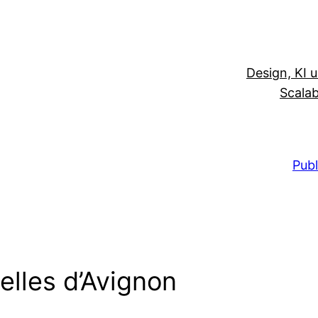
Design, KI 
Scalab
Publ
lles d’Avignon