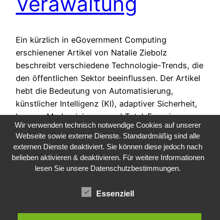
Verawaltung
Ein kürzlich in eGovernment Computing
erschienener Artikel von Natalie Ziebolz
beschreibt verschiedene Technologie-Trends, die
den öffentlichen Sektor beeinflussen. Der Artikel
hebt die Bedeutung von Automatisierung,
künstlicher Intelligenz (KI), adaptiver Sicherheit,
Legacy-Modernisierung und Total-Experience-
Wir verwenden technisch notwendige Cookies auf unserer
Ansätzen hervor. Laut Gartner ist Adaptive
Webseite sowie externe Dienste. Standardmäßig sind alle
Security eine wichtige Technologie, die
externen Dienste deaktiviert. Sie können diese jedoch nach
Verhaltensweisen und Ereignisse analysiert, um
belieben aktivieren & deaktivieren. Für weitere Informationen
Schutz vor Bedrohungen zu bieten und sich…
lesen Sie unsere Datenschutzbestimmungen.
9. Mai 2023
Essenziell