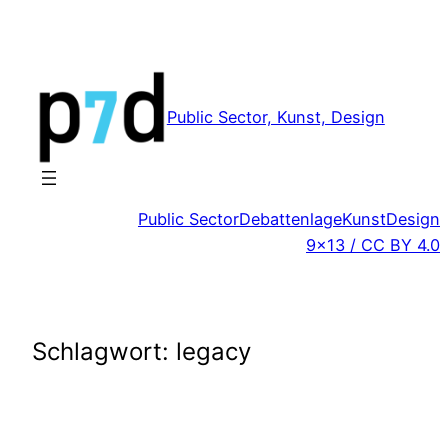
Zum
Inhalt
springen
Public Sector, Kunst, Design
Public Sector
Debattenlage
Kunst
Design
9×13 / CC BY 4.0
Schlagwort:
legacy