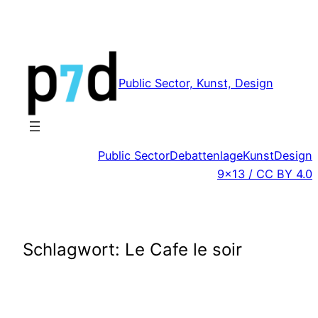
Zum
Inhalt
springen
Public Sector, Kunst, Design
Public Sector
Debattenlage
Kunst
Design
9×13 / CC BY 4.0
Schlagwort:
Le Cafe le soir