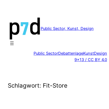
Zum
Inhalt
springen
Public Sector, Kunst, Design
Public Sector
Debattenlage
Kunst
Design
9×13 / CC BY 4.0
Schlagwort:
Fit-Store