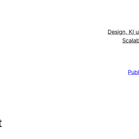
Design, KI 
Scalab
Publ
t