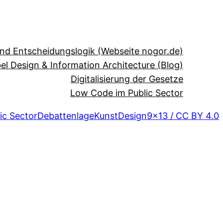
und Entscheidungslogik (Webseite nogor.de)
el Design & Information Architecture (Blog)
Digitalisierung der Gesetze
Low Code im Public Sector
ic Sector
Debattenlage
Kunst
Design
9×13 / CC BY 4.0