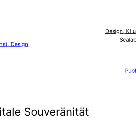
Design, KI 
Scalab
unst, Design
Publ
tale Souveränität