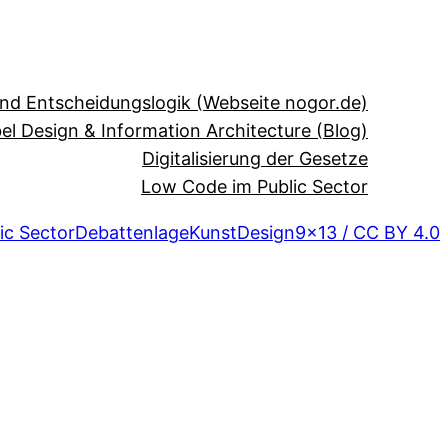
und Entscheidungslogik (Webseite nogor.de)
el Design & Information Architecture (Blog)
Digitalisierung der Gesetze
Low Code im Public Sector
ic Sector
Debattenlage
Kunst
Design
9×13 / CC BY 4.0