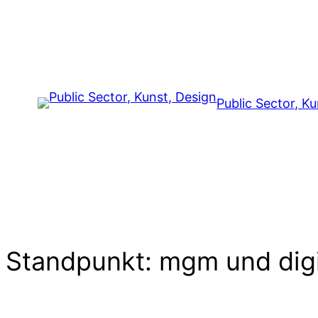
Zum
Inhalt
springen
Public Sector, K
Standpunkt: mgm und digi