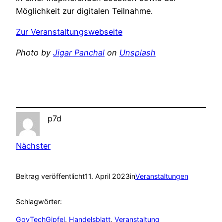
Möglichkeit zur digitalen Teilnahme.
Zur Veranstaltungswebseite
Photo by
Jigar Panchal
on
Unsplash
p7d
Nächster
Beitrag veröffentlicht
11. April 2023
in
Veranstaltungen
Schlagwörter:
GovTechGipfel
, 
Handelsblatt
, 
Veranstaltung