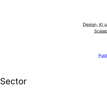
Design, KI 
Scalab
Publ
 Sector