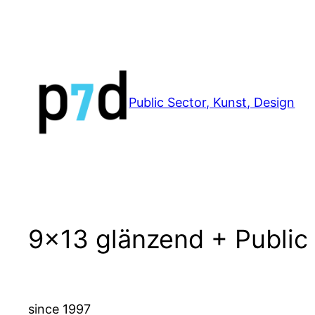
Zum
Inhalt
springen
Public Sector, Kunst, Design
9×13 glänzend + Public
since 1997