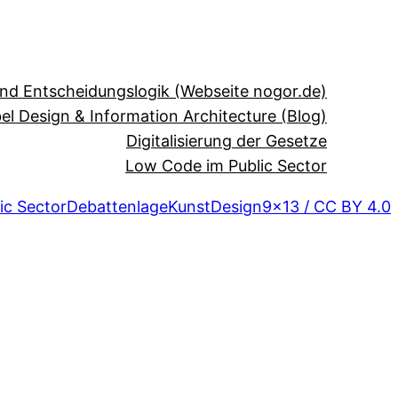
und Entscheidungslogik (Webseite nogor.de)
el Design & Information Architecture (Blog)
Digitalisierung der Gesetze
Low Code im Public Sector
ic Sector
Debattenlage
Kunst
Design
9×13 / CC BY 4.0